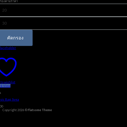
รองตามราคา
าคา
่ำ
ุด
าคา
ูงสุด
คัดกรอง
to wishlist
ck View
s
sic Bag, Svea
00
Copyright 2026 ©
Flatsome Theme