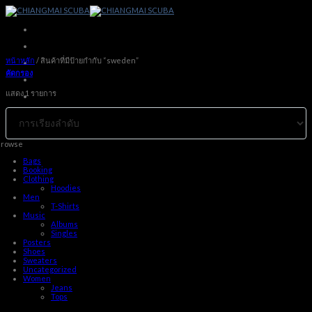
Skip
to
content
หน้าหลัก
/
สินค้าที่มีป้ายกำกับ “sweden”
คัดกรอง
แสดง 1 รายการ
rowse
Bags
Booking
Clothing
Hoodies
Men
T-Shirts
Music
Albums
Singles
Posters
Shoes
Sweaters
Uncategorized
Women
Jeans
Tops