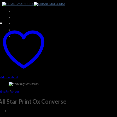
Skip
to
content
dd to wishlist
น้าหลัก
/
Shoes
All Star Print Ox Converse