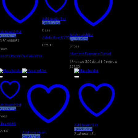
Add to wishlist
Quick View
Bags
dd to wishlist
Add to wishlist
uick View
Adelia Bag, NYPD
Quick View
ินค้าหมดแล้ว
£
29.00
Shoes
hoes
Magnete Exposure Diesel
rizona Racer Ox Converse
ให้คะแนน
5.00
ตั้งแต่ 1-5 คะแนน
£
29.00
dd to wishlist
uick View
hoes
 Era VANS
Add to wishlist
Quick View
29.00
Add to wishlist
สินค้าหมดแล้ว
Quick View