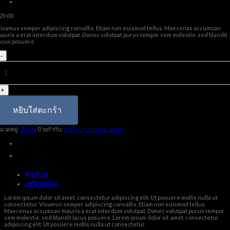
29.00
ivamus semper adipiscing convallis. Etiam non euismod tellus. Maecenas accumsan
auris a erat interdum volutpat. Donec volutpat purus tempor sem molestie, sed blandit
acus posuere.
จำนวน
All
Star
Print
Ox
Converse
ชิ้น
หยิบใส่ตะกร้า
มวดหมู่:
Shoes
ป้ายกำกับ:
green
,
run
,
shoe
,
stars
คำอธิบาย
บทวิจารณ์ (0)
Lorem ipsum dolor sit amet, consectetur adipiscing elit. Ut posuere mollis nulla ut
consectetur. Vivamus semper adipiscing convallis. Etiam non euismod tellus.
Maecenas accumsan mauris a erat interdum volutpat. Donec volutpat purus tempor
sem molestie, sed blandit lacus posuere. Lorem ipsum dolor sit amet, consectetur
adipiscing elit. Ut posuere mollis nulla ut consectetur.