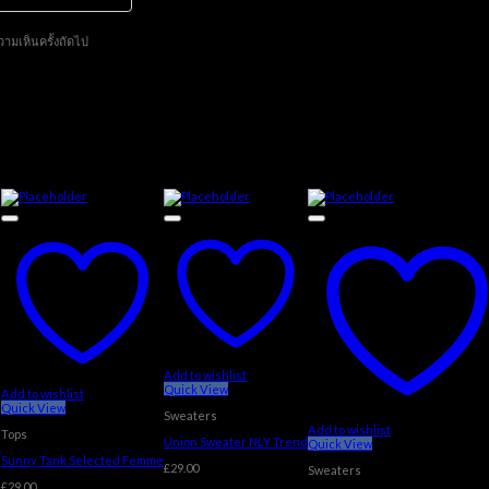
วามเห็นครั้งถัดไป
Add to wishlist
Quick View
Add to wishlist
Quick View
Sweaters
Add to wishlist
Tops
Union Sweater NLY Trend
Quick View
s
Sunny Tank Selected Femme
£
29.00
Sweaters
£
29.00