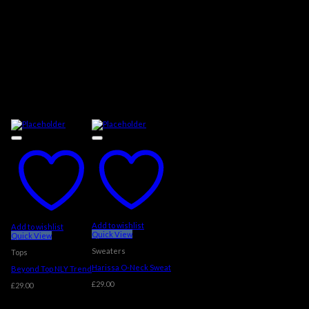
Add to wishlist
Add to wishlist
Quick View
Quick View
Sweaters
Tops
Harissa O-Neck Sweat
Beyond Top NLY Trend
£
29.00
£
29.00