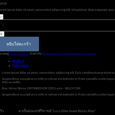
29.00
orem ipsum dolor sit amet, consectetur adipiscing elit. Vel pulvinar diam vulputate quis 
จำนวน
Lucy
Slim
Jeans
Noisy
May
ชิ้น
หยิบใส่ตะกร้า
มวดหมู่:
Jeans
,
Women
ป้ายกำกับ:
fit
,
jeans
,
levis
,
party
,
washed-out
,
women
คำอธิบาย
บทวิจารณ์ (0)
Lorem ipsum dolor sit amet, consectetur adipiscing elit. Duis condimentum pretium turp
Suspendisse suscipit arcu velit, in rutrum est molestie in. Proin convallis scelerisque f
felis eu mollis.
Buy: Hirise Skinny 199700022 NOK 1195, Levis – NELLY.COM
Suspendisse suscipit arcu velit, in rutrum est molestie in. Proin convallis scelerisque f
ีวิว
มาเป็นคนแรกที่วิจารณ์ “Lucy Slim Jeans Noisy May”