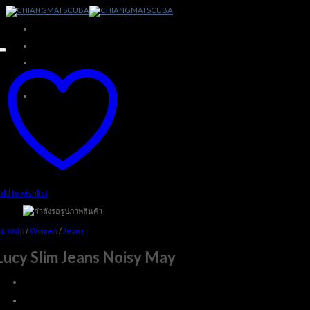
Skip
to
content
dd to wishlist
น้าหลัก
/
Women
/
Jeans
Lucy Slim Jeans Noisy May