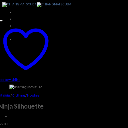
Skip
to
content
dd to wishlist
น้าหลัก
/
Clothing
/
Hoodies
Ninja Silhouette
29.00