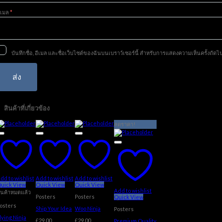
ีเมล
*
บันทึกชื่อ, อีเมล และชื่อเว็บไซต์ของฉันบนเบราว์เซอร์นี้ สำหรับการแสดงความเห็นครั้งถัดไ
สินค้าที่เกี่ยวข้อง
ลดราคา!
dd to wishlist
Add to wishlist
Add to wishlist
uick View
Quick View
Quick View
Add to wishlist
ินค้าหมดแล้ว
Posters
Posters
Quick View
osters
Ship Your Idea
Woo Ninja
Posters
lying Ninja
£
29.00
£
29.00
Premium Quality