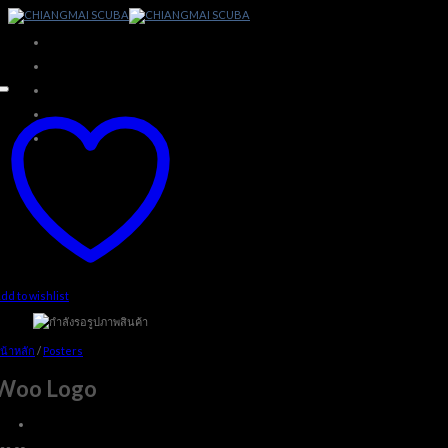
Skip
to
content
dd to wishlist
น้าหลัก
/
Posters
Woo Logo