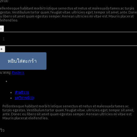
29.00
ellentesque habitant morbi tristique senectus et netus et malesuada fames ac turpis
gestas. Vestibulum tortor quam, feugiat vitae, ultricies eget, tempor sit amet, ante. Don
u libero sit amet quam egestas semper. Aenean ultricies mi vitae est. Mauris placerat
leifend leo.
จำนวน
Woo
Logo
ชิ้น
หยิบใส่ตะกร้า
มวดหมู่:
Posters
คำอธิบาย
บทวิจารณ์ (0)
Pellentesque habitant morbi tristique senectus et netus et malesuada fames ac
turpis egestas. Vestibulum tortor quam, feugiat vitae, ultricies eget, tempor sit amet,
ante. Donec eu libero sit amet quam egestas semper. Aenean ultricies mi vitae est.
Mauris placerat eleifend leo.
ีวิว